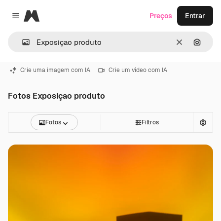
Magnific
Preços
Entrar
Close menu
Limpar
Pesqui
Crie uma imagem com IA
Crie um vídeo com IA
Fotos Exposiçao produto
Fotos
Filtros