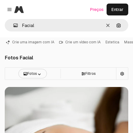
Magnific
Preços
Entrar
Close menu
Limpar
Pesqui
Crie uma imagem com IA
Crie um vídeo com IA
Estetica
Mas
Fotos Facial
Fotos
Filtros