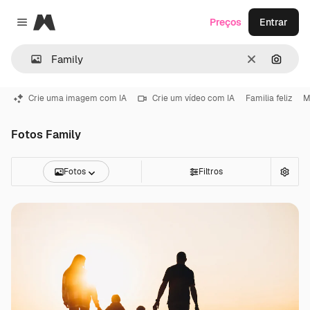
Magnific
Preços
Entrar
Close menu
Limpar
Pesqui
Crie uma imagem com IA
Crie um vídeo com IA
Familia feliz
M
Fotos Family
Fotos
Filtros