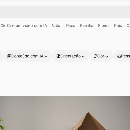
Crie um vídeo com IA
Natal
Praia
Familia
Flores
Pais
C
Conteúdo com IA
Orientação
Cor
Pess
Produtos
Começar