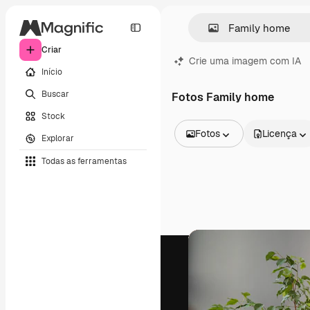
Criar
Crie uma imagem com IA
Início
Buscar
Fotos Family home
Stock
Fotos
Licença
Explorar
Todas as imagens
Todas as ferramentas
Vetores
Ilustrações
Fotos
PSD
Modelos
Mockups
Vídeos
Clipes de vídeo
Animações
Modelos de vídeos
Ícones
Modelos 3D
Fontes