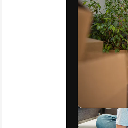
A plataforma cr
seu melhor trab
assinantes entr
agências e estú
Português
Copyright © 2010