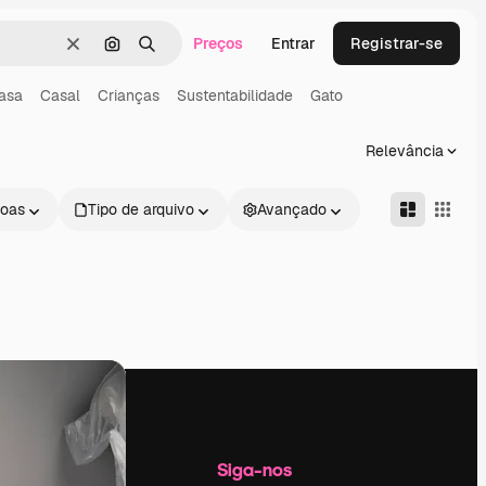
Preços
Entrar
Registrar-se
Limpar
Pesquisar por imagem
Buscar
asa
Casal
Crianças
Sustentabilidade
Gato
Relevância
oas
Tipo de arquivo
Avançado
Empresa
Siga-nos