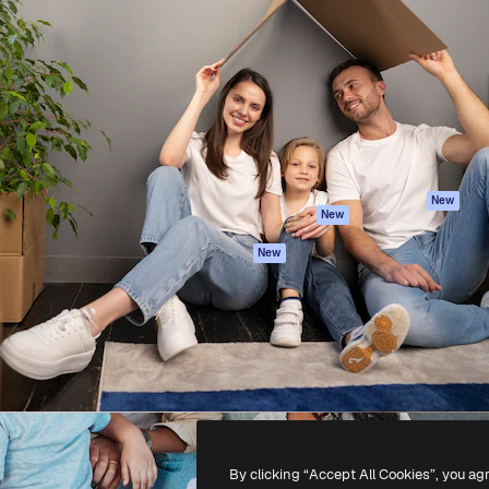
iativa para você direcionar
Spaces
Academy
alho. Mais de 1 milhão de
Assistente de IA
Documentação
e criativos, empresas,
Gerador de
Atendimento
dios.
imagens
Termos e
Gerador de vídeos
condições
Texto para voz
Política de
privacidade
Conteúdo de stock
Originais
MCP para
New
New
Claude/ChatGPT
Política de cooki
Agentes
Central de
New
confiabilidade
API
Afiliados
App móvel
Empresas
Todas as
ferramentas
-
2026
Freepik Company S.L.U.
Todos os direitos reservados
.
By clicking “Accept All Cookies”, you ag