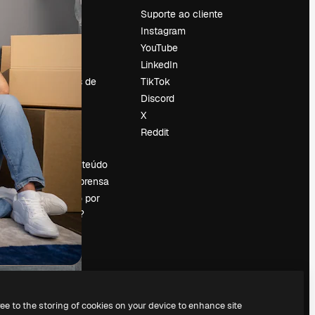
Preços
Suporte ao cliente
Sobre nós
Instagram
Reviews
YouTube
Emprego
LinkedIn
Tendências de
TikTok
pesquisa
Discord
Blog
X
Eventos
Reddit
es
Slidesgo
Vender conteúdo
Sala de imprensa
Procurando por
magnific.ai?
ree to the storing of cookies on your device to enhance site