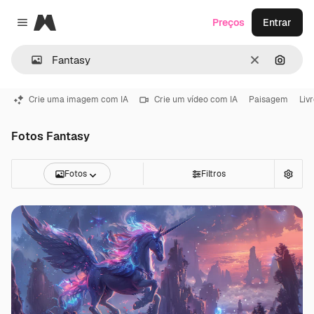
Magnific
Preços
Entrar
Close menu
Limpar
Pesqui
Crie uma imagem com IA
Crie um vídeo com IA
Paisagem
Liv
Fotos Fantasy
Fotos
Filtros