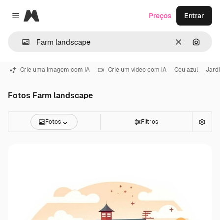
Magnific
Preços
Entrar
Close menu
Limpar
Pesqui
Crie uma imagem com IA
Crie um vídeo com IA
Ceu azul
Jardi
Fotos Farm landscape
Fotos
Filtros