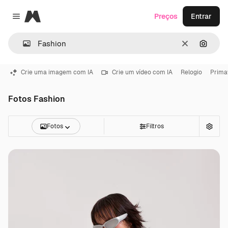
Magnific
Preços
Entrar
Close menu
Limpar
Pesqui
Crie uma imagem com IA
Crie um vídeo com IA
Relogio
Prima
Fotos Fashion
Fotos
Filtros