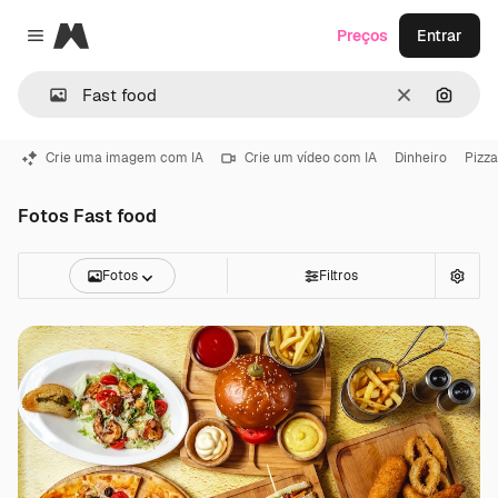
Magnific
Preços
Entrar
Close menu
Limpar
Pesqui
Crie uma imagem com IA
Crie um vídeo com IA
Dinheiro
Pizza
Fotos Fast food
Fotos
Filtros