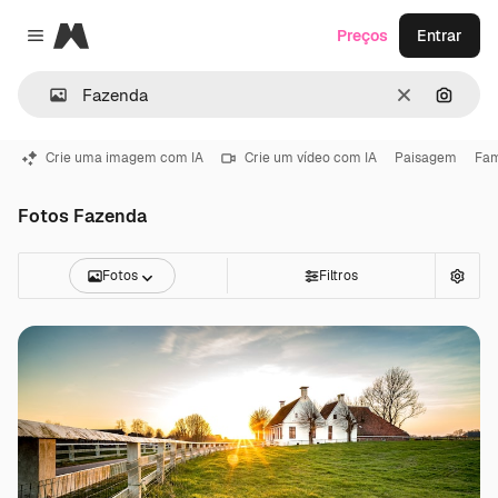
Magnific
Preços
Entrar
Close menu
Limpar
Pesqui
Crie uma imagem com IA
Crie um vídeo com IA
Paisagem
Fam
Fotos Fazenda
Fotos
Filtros