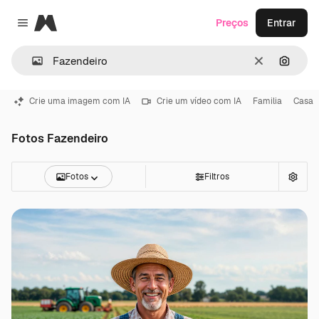
Magnific
Preços
Entrar
Close menu
Limpar
Pesqui
Crie uma imagem com IA
Crie um vídeo com IA
Familia
Casa
Fotos Fazendeiro
Fotos
Filtros