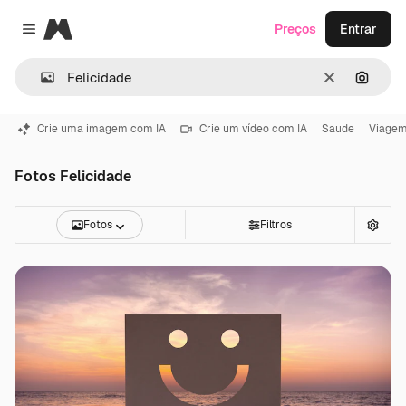
Magnific
Preços
Entrar
Close menu
Limpar
Pesqui
Crie uma imagem com IA
Crie um vídeo com IA
Saude
Viage
Fotos Felicidade
Fotos
Filtros