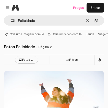
Magnific
Preços
Entrar
Close menu
Limpar
Pesqui
Crie uma imagem com IA
Crie um vídeo com IA
Saude
Viage
Fotos Felicidade
- Página 2
Fotos
Filtros