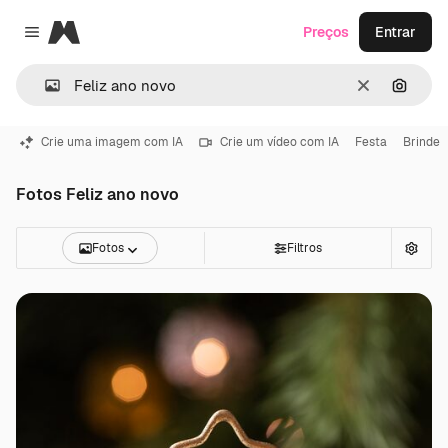
Magnific
Preços
Entrar
Close menu
Limpar
Pesqui
Crie uma imagem com IA
Crie um vídeo com IA
Festa
Brinde
Fotos Feliz ano novo
Fotos
Filtros