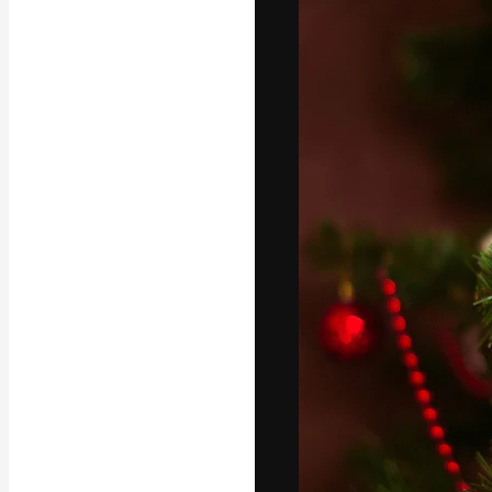
A plataforma cr
seu melhor trab
assinantes entr
agências e estú
Português
Copyright © 2010