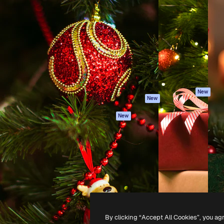
iativa para você direcionar
Spaces
Academy
alho. Mais de 1 milhão de
Assistente de IA
Documentação
e criativos, empresas,
Gerador de
Atendimento
dios.
imagens
Termos e
Gerador de vídeos
condições
Texto para voz
Política de
privacidade
Conteúdo de stock
Originais
MCP para
New
New
Claude/ChatGPT
Política de cooki
Agentes
Central de
New
confiabilidade
API
Afiliados
App móvel
Empresas
Todas as
ferramentas
-
2026
Freepik Company S.L.U.
Todos os direitos reservados
.
By clicking “Accept All Cookies”, you ag