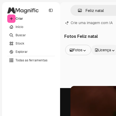
Criar
Crie uma imagem com IA
Início
Buscar
Fotos Feliz natal
Stock
Fotos
Licença
Explorar
Todas as imagens
Todas as ferramentas
Vetores
Ilustrações
Fotos
PSD
Modelos
Mockups
Vídeos
Clipes de vídeo
Animações
Modelos de vídeos
Ícones
Modelos 3D
Fontes