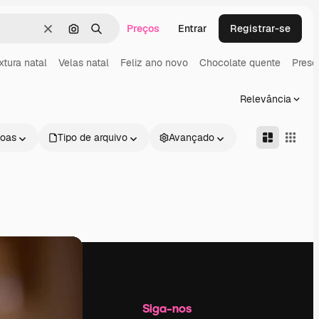
Preços
Entrar
Registrar-se
Limpar
Pesquisar por imagem
Buscar
xtura natal
Velas natal
Feliz ano novo
Chocolate quente
Prese
Relevância
oas
Tipo de arquivo
Avançado
Empresa
Siga-nos