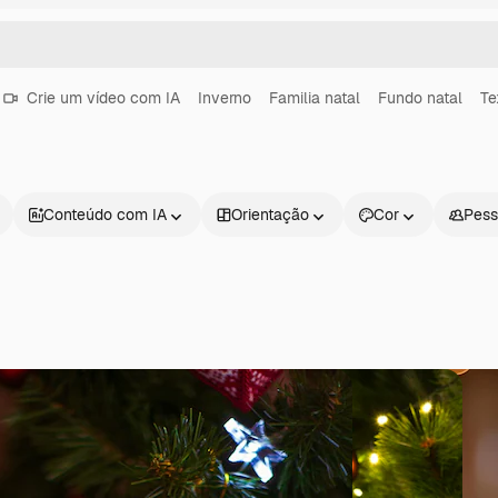
Crie um vídeo com IA
Inverno
Familia natal
Fundo natal
Te
Conteúdo com IA
Orientação
Cor
Pess
Produtos
Começar