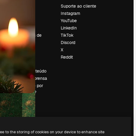
Preços
Suporte ao cliente
Sobre nós
Instagram
Reviews
YouTube
Emprego
LinkedIn
Tendências de
TikTok
pesquisa
Discord
Blog
X
Eventos
Reddit
es
Slidesgo
Vender conteúdo
Sala de imprensa
Procurando por
magnific.ai?
ree to the storing of cookies on your device to enhance site