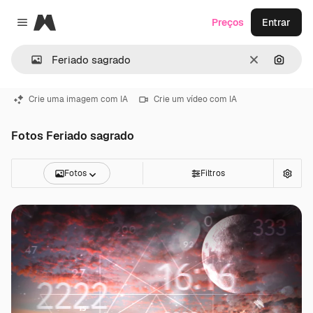
Magnific
Preços
Entrar
Close menu
Limpar
Pesqui
Crie uma imagem com IA
Crie um vídeo com IA
Fotos Feriado sagrado
Fotos
Filtros