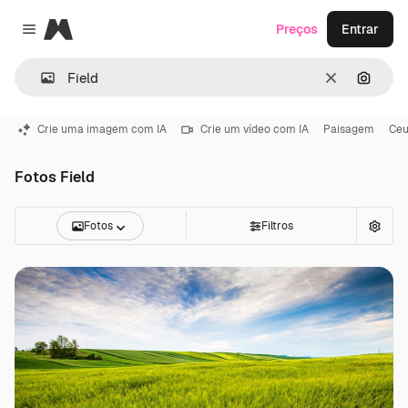
Magnific
Preços
Entrar
Close menu
Limpar
Pesqui
Crie uma imagem com IA
Crie um vídeo com IA
Paisagem
Ceu
Fotos Field
Fotos
Filtros