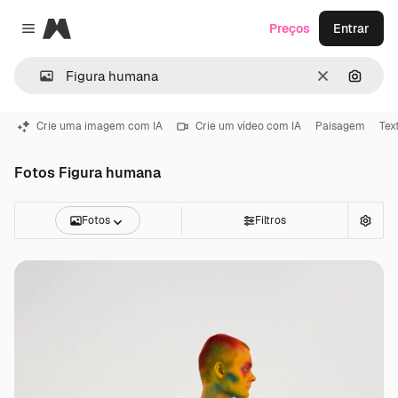
Magnific
Preços
Entrar
Close menu
Limpar
Pesqui
Crie uma imagem com IA
Crie um vídeo com IA
Paisagem
Tex
Fotos Figura humana
Fotos
Filtros