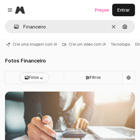
Magnific
Preços
Entrar
Close menu
Limpar
Pesqui
Crie uma imagem com IA
Crie um vídeo com IA
Tecnologia
Di
Fotos Financeiro
Fotos
Filtros