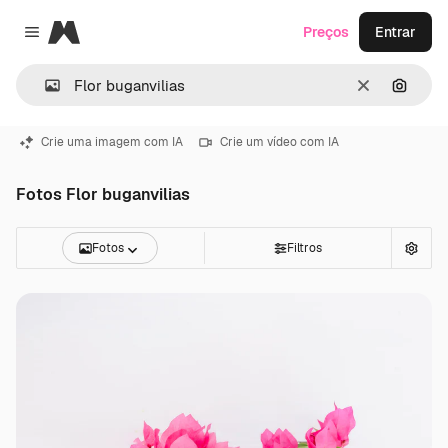
Magnific
Preços
Entrar
Close menu
Limpar
Pesqui
Crie uma imagem com IA
Crie um vídeo com IA
Fotos Flor buganvilias
Fotos
Filtros