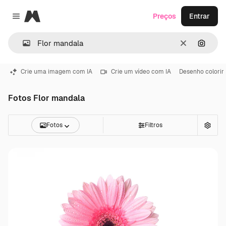
Magnific
Preços
Entrar
Close menu
Limpar
Pesqui
Crie uma imagem com IA
Crie um vídeo com IA
Desenho colorir
Fotos Flor mandala
Fotos
Filtros