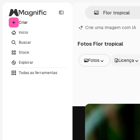
Criar
Crie uma imagem com IA
Início
Buscar
Fotos Flor tropical
Stock
Fotos
Licença
Explorar
Todas as imagens
Todas as ferramentas
Vetores
Ilustrações
Fotos
PSD
Modelos
Mockups
Vídeos
Clipes de vídeo
Animações
Modelos de vídeos
Ícones
Modelos 3D
Fontes