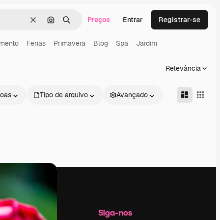
Preços
Entrar
Registrar-se
Limpar
Pesquisar por imagem
Buscar
mento
Ferias
Primavera
Blog
Spa
Jardim
Relevância
oas
Tipo de arquivo
Avançado
Empresa
Siga-nos