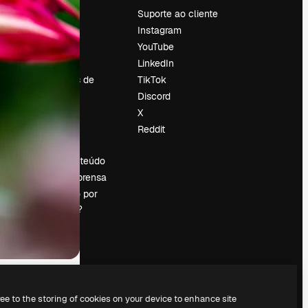
Preços
Suporte ao cliente
Sobre nós
Instagram
Reviews
YouTube
Emprego
LinkedIn
Tendências de
TikTok
pesquisa
Discord
Blog
X
Eventos
Reddit
es
Slidesgo
Vender conteúdo
Sala de imprensa
Procurando por
magnific.ai?
ree to the storing of cookies on your device to enhance site