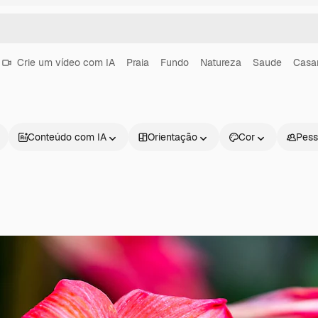
Crie um vídeo com IA
Praia
Fundo
Natureza
Saude
Casa
Conteúdo com IA
Orientação
Cor
Pess
Produtos
Começar