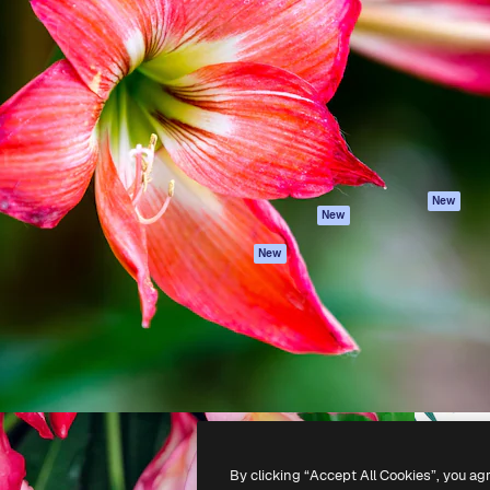
iativa para você direcionar
Spaces
Academy
alho. Mais de 1 milhão de
Assistente de IA
Documentação
e criativos, empresas,
Gerador de
Atendimento
dios.
imagens
Termos e
Gerador de vídeos
condições
Texto para voz
Política de
privacidade
Conteúdo de stock
Originais
MCP para
New
New
Claude/ChatGPT
Política de cooki
Agentes
Central de
New
confiabilidade
API
Afiliados
App móvel
Empresas
Todas as
ferramentas
-
2026
Freepik Company S.L.U.
Todos os direitos reservados
.
By clicking “Accept All Cookies”, you ag