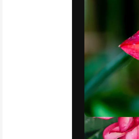
A plataforma cr
seu melhor trab
assinantes entr
agências e estú
Português
Copyright © 2010