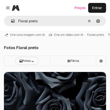
Magnific
Preços
Entrar
Close menu
Limpar
Pesqui
Crie uma imagem com IA
Crie um vídeo com IA
Fundo preto
T
Fotos Floral preto
Fotos
Filtros