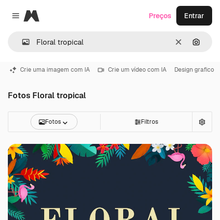
Magnific
Preços
Entrar
Close menu
Limpar
Pesqui
Crie uma imagem com IA
Crie um vídeo com IA
Design grafico
Fotos Floral tropical
Fotos
Filtros