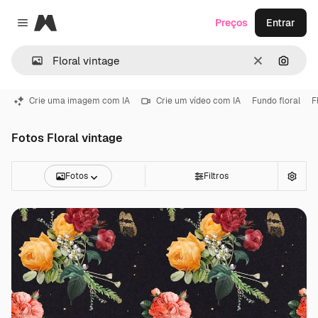
Magnific
Preços
Entrar
Close menu
Limpar
Pesqui
Crie uma imagem com IA
Crie um vídeo com IA
Fundo floral
F
Fotos Floral vintage
Fotos
Filtros