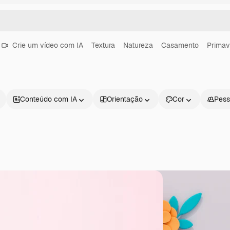
Crie um vídeo com IA
Textura
Natureza
Casamento
Primav
Conteúdo com IA
Orientação
Cor
Pess
Produtos
Começar