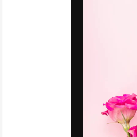
A plataforma cr
seu melhor trab
assinantes entr
agências e estú
Português
Copyright © 2010