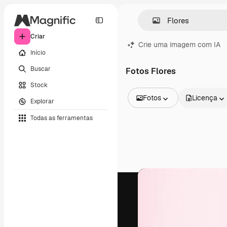
Criar
Crie uma imagem com IA
Início
Buscar
Fotos Flores
Stock
Fotos
Licença
Explorar
Todas as imagens
Todas as ferramentas
Vetores
Ilustrações
Fotos
PSD
Modelos
Mockups
Vídeos
Clipes de vídeo
Animações
Modelos de vídeos
Ícones
Modelos 3D
Fontes