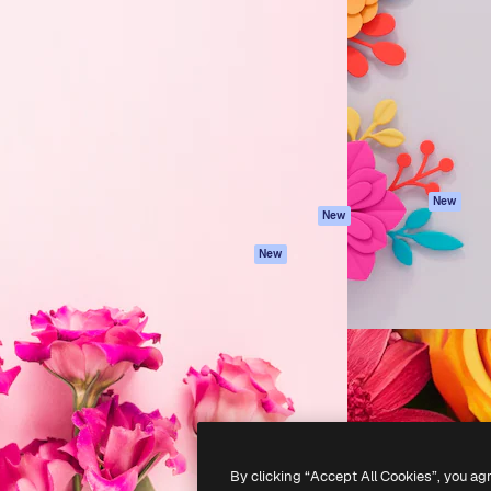
iativa para você direcionar
Spaces
Academy
alho. Mais de 1 milhão de
Assistente de IA
Documentação
e criativos, empresas,
Gerador de
Atendimento
dios.
imagens
Termos e
Gerador de vídeos
condições
Texto para voz
Política de
privacidade
Conteúdo de stock
Originais
MCP para
New
New
Claude/ChatGPT
Política de cooki
Agentes
Central de
New
confiabilidade
API
Afiliados
App móvel
Empresas
Todas as
ferramentas
-
2026
Freepik Company S.L.U.
Todos os direitos reservados
.
By clicking “Accept All Cookies”, you ag