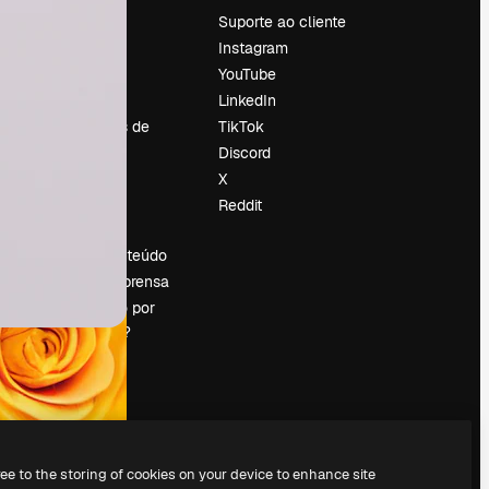
Preços
Suporte ao cliente
Sobre nós
Instagram
Reviews
YouTube
Emprego
LinkedIn
Tendências de
TikTok
pesquisa
Discord
Blog
X
Eventos
Reddit
es
Slidesgo
Vender conteúdo
Sala de imprensa
Procurando por
magnific.ai?
ree to the storing of cookies on your device to enhance site