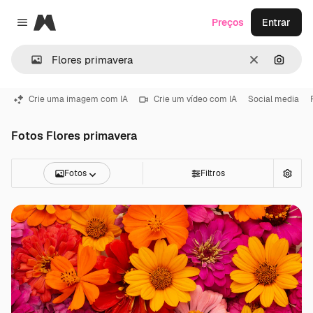
Magnific
Preços
Entrar
Close menu
Limpar
Pesqui
Crie uma imagem com IA
Crie um vídeo com IA
Social media
Fotos Flores primavera
Fotos
Filtros