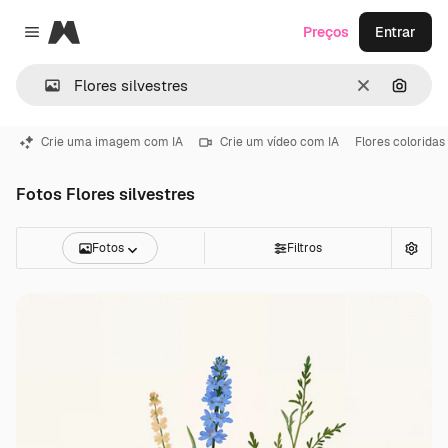
Magnific
Preços
Entrar
Close menu
Limpar
Pesqui
Crie uma imagem com IA
Crie um vídeo com IA
Flores coloridas
Fotos Flores silvestres
Fotos
Filtros