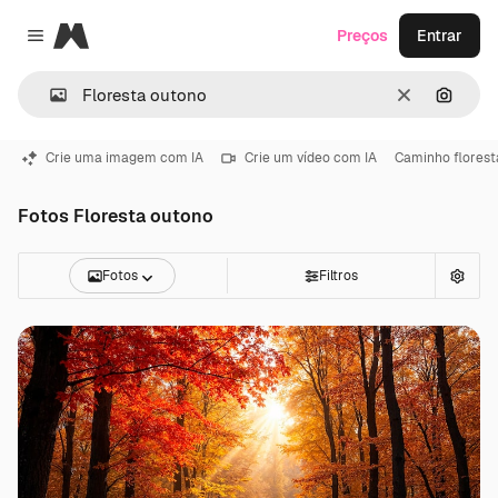
Magnific
Preços
Entrar
Close menu
Limpar
Pesqui
Crie uma imagem com IA
Crie um vídeo com IA
Caminho florest
Fotos Floresta outono
Fotos
Filtros