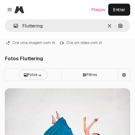
Magnific
Preços
Entrar
Close menu
Limpar
Pesqui
Crie uma imagem com IA
Crie um vídeo com IA
Fotos Fluttering
Fotos
Filtros