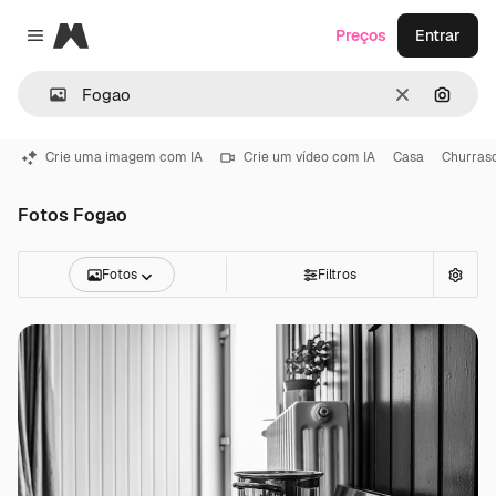
Magnific
Preços
Entrar
Close menu
Limpar
Pesqui
Crie uma imagem com IA
Crie um vídeo com IA
Casa
Churras
Fotos Fogao
Fotos
Filtros