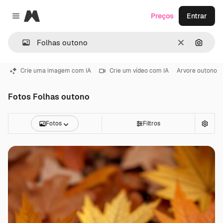
Magnific
Preços
Entrar
Close menu
Limpar
Pesqui
Crie uma imagem com IA
Crie um vídeo com IA
Arvore outono
Fotos Folhas outono
Fotos
Filtros