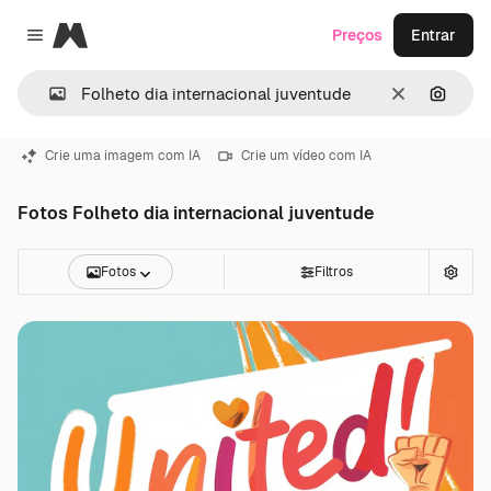
Magnific
Preços
Entrar
Close menu
Limpar
Pesqui
Crie uma imagem com IA
Crie um vídeo com IA
Fotos Folheto dia internacional juventude
Fotos
Filtros