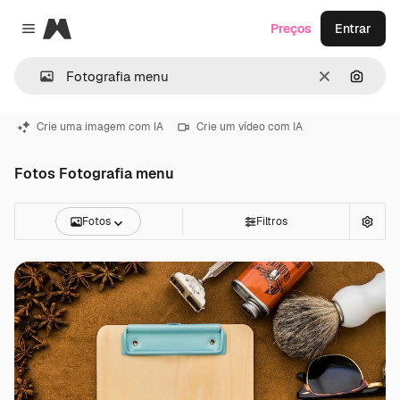
Magnific
Preços
Entrar
Close menu
Limpar
Pesqui
Crie uma imagem com IA
Crie um vídeo com IA
Fotos Fotografia menu
Fotos
Filtros