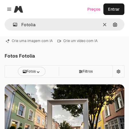
Magnific
Preços
Entrar
Close menu
Limpar
Pesqui
Crie uma imagem com IA
Crie um vídeo com IA
Fotos Fotolia
Fotos
Filtros