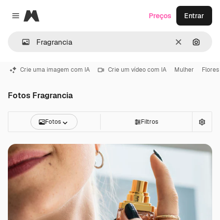
Magnific
Preços
Entrar
Close menu
Limpar
Pesqui
Crie uma imagem com IA
Crie um vídeo com IA
Mulher
Flores
Fotos Fragrancia
Fotos
Filtros