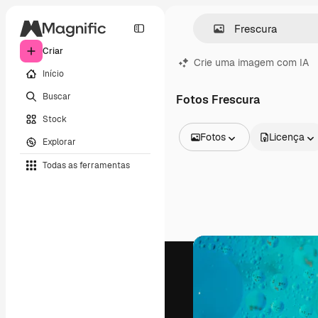
Criar
Crie uma imagem com IA
Início
Buscar
Fotos Frescura
Stock
Fotos
Licença
Explorar
Todas as imagens
Todas as ferramentas
Vetores
Ilustrações
Fotos
PSD
Modelos
Mockups
Vídeos
Clipes de vídeo
Animações
Modelos de vídeos
Ícones
Modelos 3D
Fontes