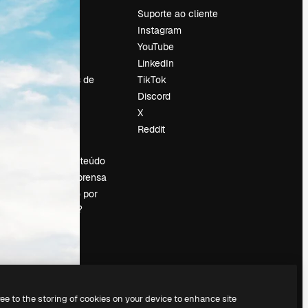
Preços
Suporte ao cliente
Sobre nós
Instagram
Reviews
YouTube
Emprego
LinkedIn
Tendências de
TikTok
pesquisa
Discord
Blog
X
Eventos
Reddit
es
Slidesgo
Vender conteúdo
Sala de imprensa
Procurando por
magnific.ai?
ree to the storing of cookies on your device to enhance site