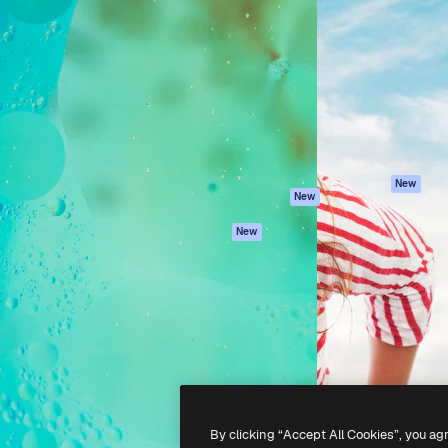
iativa para você direcionar
Spaces
Academy
alho. Mais de 1 milhão de
Assistente de IA
Documentação
e criativos, empresas,
Gerador de
Atendimento
dios.
imagens
Termos e
Gerador de vídeos
condições
Texto para voz
Política de
privacidade
Conteúdo de stock
Originais
MCP para
New
New
Claude/ChatGPT
Política de cooki
Agentes
Central de
New
confiabilidade
API
Afiliados
App móvel
Empresas
Todas as
ferramentas
-
2026
Freepik Company S.L.U.
Todos os direitos reservados
.
By clicking “Accept All Cookies”, you ag