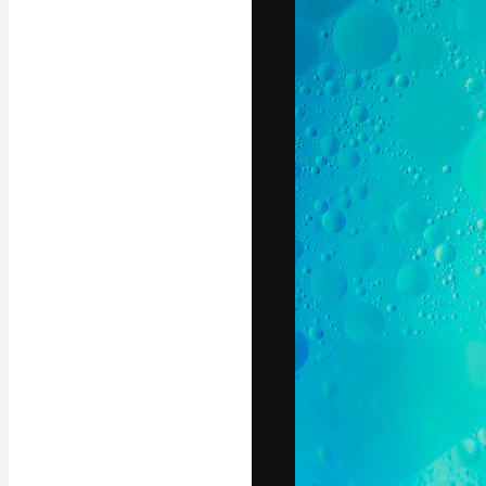
A plataforma cr
seu melhor trab
assinantes entr
agências e estú
Português
Copyright © 2010