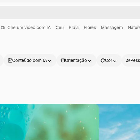
Crie um vídeo com IA
Ceu
Praia
Flores
Massagem
Natur
Conteúdo com IA
Orientação
Cor
Pess
Produtos
Começar