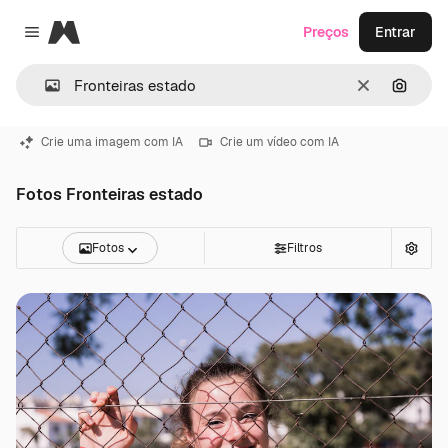
Magnific
Preços
Entrar
Close menu
Limpar
Pesqui
Crie uma imagem com IA
Crie um vídeo com IA
Fotos Fronteiras estado
Fotos
Filtros