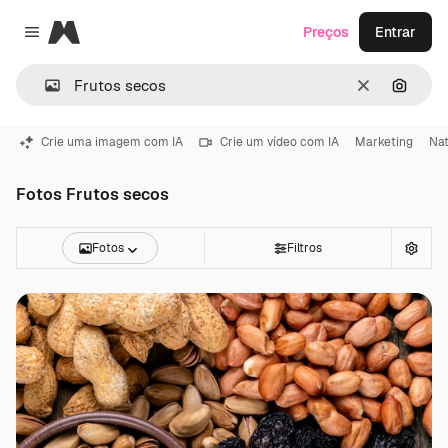
Magnific
Preços
Entrar
Close menu
Limpar
Pesqui
Crie uma imagem com IA
Crie um vídeo com IA
Marketing
Na
Fotos Frutos secos
Fotos
Filtros