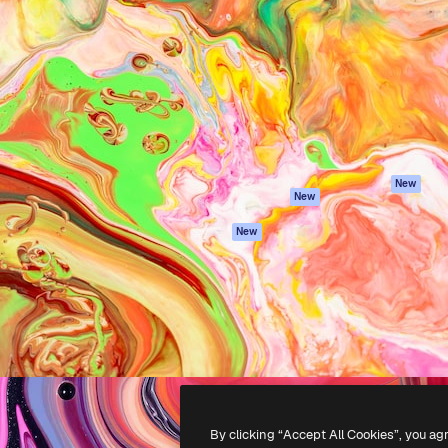
iativa para você direcionar
Spaces
Academy
alho. Mais de 1 milhão de
Assistente de IA
Documentação
e criativos, empresas,
Gerador de
Atendimento
dios.
imagens
Termos e
Gerador de vídeos
condições
Texto para voz
Política de
privacidade
Conteúdo de stock
Originais
MCP para
New
New
Claude/ChatGPT
Política de cooki
Agentes
Central de
New
confiabilidade
API
Afiliados
App móvel
Empresas
Todas as
ferramentas
-
2026
Freepik Company S.L.U.
Todos os direitos reservados
.
By clicking “Accept All Cookies”, you ag