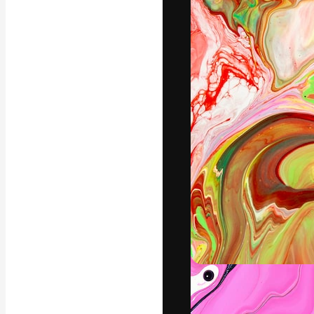
A plataforma cr
seu melhor trab
assinantes entr
agências e estú
Português
Copyright © 2010