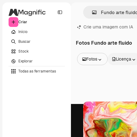
Criar
Crie uma imagem com IA
Início
Buscar
Fotos Fundo arte fluido
Stock
Fotos
Licença
Explorar
Todas as imagens
Todas as ferramentas
Vetores
Ilustrações
Fotos
PSD
Modelos
Mockups
Vídeos
Clipes de vídeo
Animações
Modelos de vídeos
Ícones
Modelos 3D
Fontes