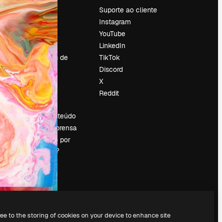
Preços
Suporte ao cliente
Sobre nós
Instagram
Reviews
YouTube
Emprego
LinkedIn
Tendências de
TikTok
pesquisa
Discord
Blog
X
Eventos
Reddit
es
Slidesgo
Vender conteúdo
Sala de imprensa
Procurando por
magnific.ai?
ree to the storing of cookies on your device to enhance site