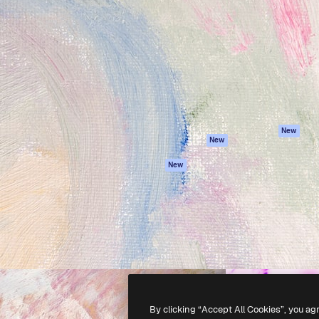
iativa para você direcionar
Spaces
Academy
alho. Mais de 1 milhão de
Assistente de IA
Documentação
e criativos, empresas,
Gerador de
Atendimento
dios.
imagens
Termos e
Gerador de vídeos
condições
Texto para voz
Política de
privacidade
Conteúdo de stock
Originais
MCP para
New
New
Claude/ChatGPT
Política de cooki
Agentes
Central de
New
confiabilidade
API
Afiliados
App móvel
Empresas
Todas as
ferramentas
-
2026
Freepik Company S.L.U.
Todos os direitos reservados
.
By clicking “Accept All Cookies”, you ag