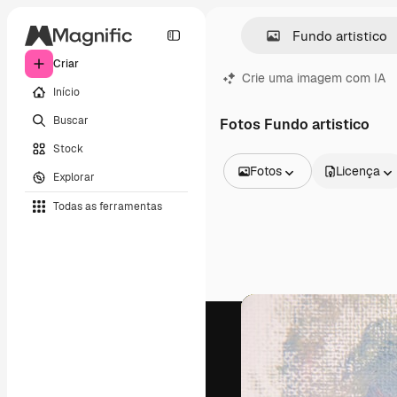
Criar
Crie uma imagem com IA
Início
Buscar
Fotos Fundo artistico
Stock
Fotos
Licença
Explorar
Todas as imagens
Todas as ferramentas
Vetores
Ilustrações
Fotos
PSD
Modelos
Mockups
Vídeos
Clipes de vídeo
Animações
Modelos de vídeos
Ícones
Modelos 3D
Fontes