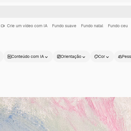
Crie um vídeo com IA
Fundo suave
Fundo natal
Fundo ceu
Conteúdo com IA
Orientação
Cor
Pess
Produtos
Começar