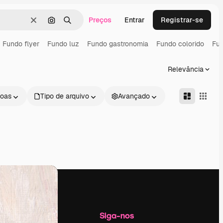
Preços
Entrar
Registrar-se
Limpar
Pesquisar por imagem
Buscar
Fundo flyer
Fundo luz
Fundo gastronomia
Fundo colorido
Fu
Relevância
oas
Tipo de arquivo
Avançado
Empresa
Siga-nos