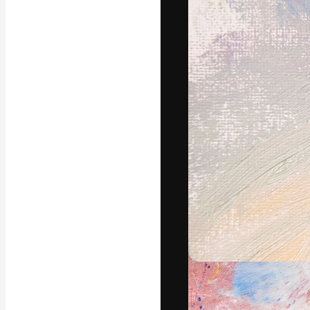
A plataforma cr
seu melhor trab
assinantes entr
agências e estú
Português
Copyright © 2010