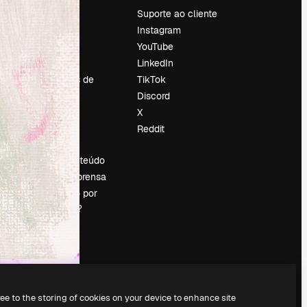
Preços
Suporte ao cliente
Sobre nós
Instagram
Reviews
YouTube
Emprego
LinkedIn
Tendências de
TikTok
pesquisa
Discord
Blog
X
Eventos
Reddit
es
Slidesgo
Vender conteúdo
Sala de imprensa
Procurando por
magnific.ai?
ree to the storing of cookies on your device to enhance site