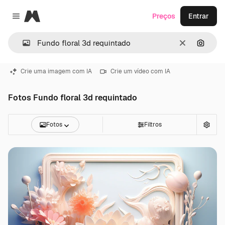
Magnific
Preços
Entrar
Close menu
Limpar
Pesqui
Crie uma imagem com IA
Crie um vídeo com IA
Fotos Fundo floral 3d requintado
Fotos
Filtros