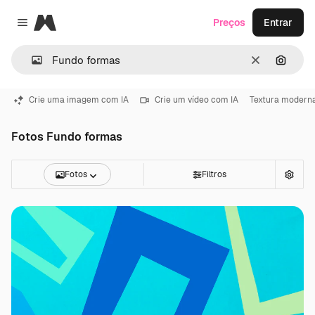
Magnific
Preços
Entrar
Close menu
Limpar
Pesqui
Crie uma imagem com IA
Crie um vídeo com IA
Textura modern
Fotos Fundo formas
Fotos
Filtros