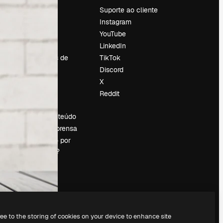
Preços
Suporte ao cliente
Sobre nós
Instagram
Reviews
YouTube
Emprego
LinkedIn
Tendências de
TikTok
pesquisa
Discord
Blog
X
Eventos
Reddit
es
Slidesgo
Vender conteúdo
Sala de imprensa
Procurando por
magnific.ai?
ree to the storing of cookies on your device to enhance site