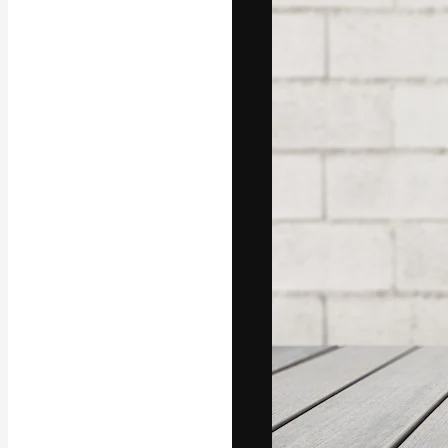
A plataforma cr
seu melhor trab
assinantes entr
agências e estú
Português
Copyright © 2010