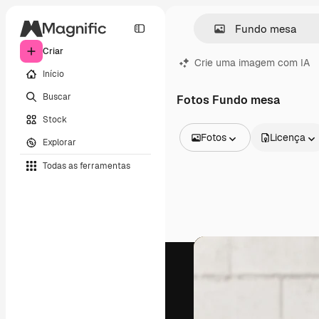
Criar
Crie uma imagem com IA
Início
Buscar
Fotos Fundo mesa
Stock
Fotos
Licença
Explorar
Todas as imagens
Todas as ferramentas
Vetores
Ilustrações
Fotos
PSD
Modelos
Mockups
Vídeos
Clipes de vídeo
Animações
Modelos de vídeos
Ícones
Modelos 3D
Fontes