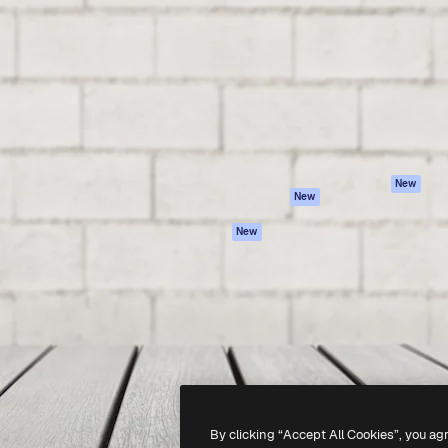
iativa para você direcionar
Spaces
Academy
alho. Mais de 1 milhão de
Assistente de IA
Documentação
e criativos, empresas,
Gerador de
Atendimento
dios.
imagens
Termos e
Gerador de vídeos
condições
Texto para voz
Política de
privacidade
Conteúdo de stock
Originais
MCP para
New
New
Claude/ChatGPT
Política de cooki
Agentes
Central de
New
confiabilidade
API
Afiliados
App móvel
Empresas
Todas as
ferramentas
-
2026
Freepik Company S.L.U.
Todos os direitos reservados
.
By clicking “Accept All Cookies”, you ag