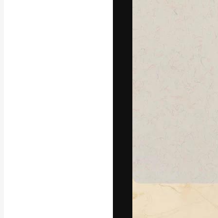
A plataforma cr
seu melhor trab
assinantes entr
agências e estú
Português
Copyright © 2010