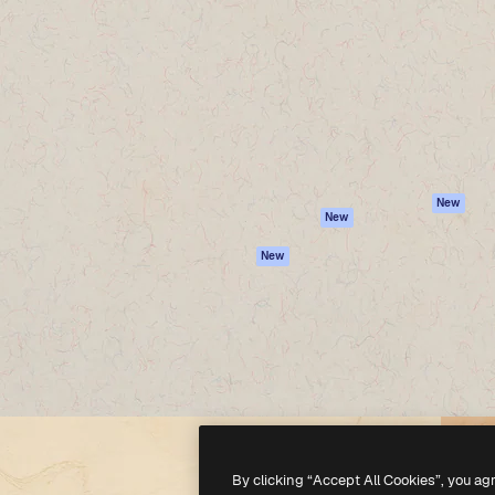
iativa para você direcionar
Spaces
Academy
alho. Mais de 1 milhão de
Assistente de IA
Documentação
e criativos, empresas,
Gerador de
Atendimento
dios.
imagens
Termos e
Gerador de vídeos
condições
Texto para voz
Política de
privacidade
Conteúdo de stock
Originais
MCP para
New
New
Claude/ChatGPT
Política de cooki
Agentes
Central de
New
confiabilidade
API
Afiliados
App móvel
Empresas
Todas as
ferramentas
-
2026
Freepik Company S.L.U.
Todos os direitos reservados
.
By clicking “Accept All Cookies”, you ag