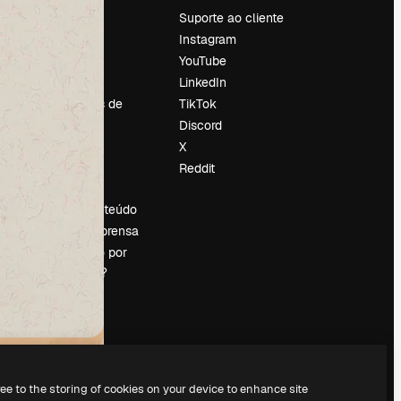
Preços
Suporte ao cliente
Sobre nós
Instagram
Reviews
YouTube
Emprego
LinkedIn
Tendências de
TikTok
pesquisa
Discord
Blog
X
Eventos
Reddit
es
Slidesgo
Vender conteúdo
Sala de imprensa
Procurando por
magnific.ai?
ree to the storing of cookies on your device to enhance site