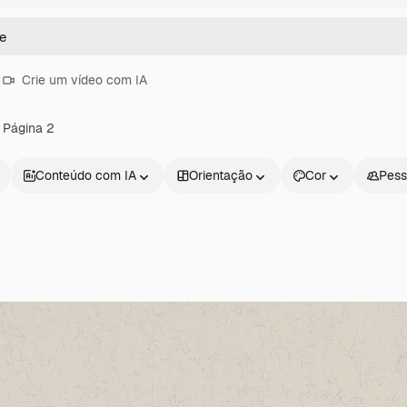
Crie um vídeo com IA
 Página 2
Conteúdo com IA
Orientação
Cor
Pess
Produtos
Começar