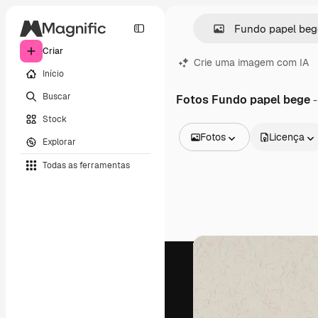
Criar
Crie uma imagem com IA
Início
Buscar
Fotos Fundo papel bege
-
Stock
Fotos
Licença
Explorar
Todas as imagens
Todas as ferramentas
Vetores
Ilustrações
Fotos
PSD
Modelos
Mockups
Vídeos
Clipes de vídeo
Animações
Modelos de vídeos
Ícones
Modelos 3D
Fontes