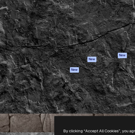
iativa para você direcionar
Spaces
Academy
alho. Mais de 1 milhão de
Assistente de IA
Documentação
e criativos, empresas,
Gerador de
Atendimento
dios.
imagens
Termos e
Gerador de vídeos
condições
Texto para voz
Política de
privacidade
Conteúdo de stock
Originais
MCP para
New
New
Claude/ChatGPT
Política de cooki
Agentes
Central de
New
confiabilidade
API
Afiliados
App móvel
Empresas
Todas as
ferramentas
-
2026
Freepik Company S.L.U.
Todos os direitos reservados
.
By clicking “Accept All Cookies”, you ag