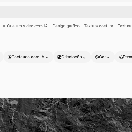
Crie um vídeo com IA
Design grafico
Textura costura
Textura
Conteúdo com IA
Orientação
Cor
Pess
Produtos
Começar