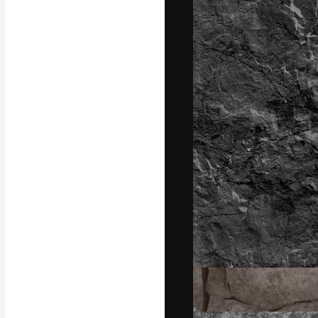
A plataforma cr
seu melhor trab
assinantes entr
agências e estú
Português
Copyright © 2010