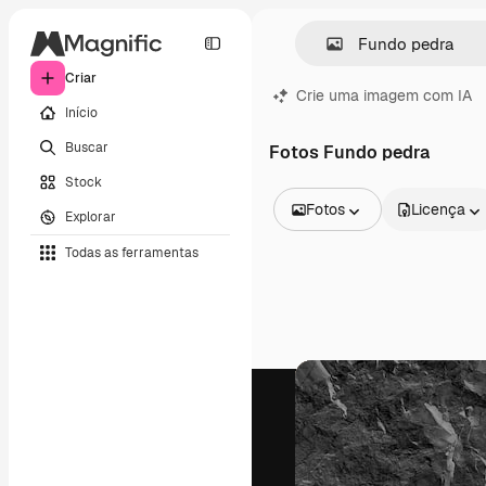
Criar
Crie uma imagem com IA
Início
Buscar
Fotos Fundo pedra
Stock
Fotos
Licença
Explorar
Todas as imagens
Todas as ferramentas
Vetores
Ilustrações
Fotos
PSD
Modelos
Mockups
Vídeos
Clipes de vídeo
Animações
Modelos de vídeos
Ícones
Modelos 3D
Fontes