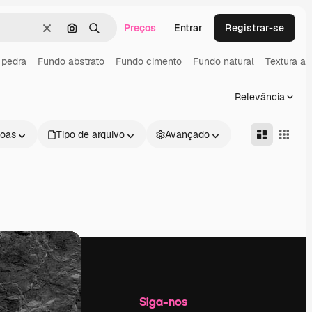
Preços
Entrar
Registrar-se
Limpar
Pesquisar por imagem
Buscar
 pedra
Fundo abstrato
Fundo cimento
Fundo natural
Textura ab
Relevância
oas
Tipo de arquivo
Avançado
Empresa
Siga-nos