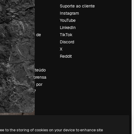
Preços
Suporte ao cliente
Sobre nós
Instagram
Reviews
YouTube
Emprego
LinkedIn
Tendências de
TikTok
pesquisa
Discord
Blog
X
Eventos
Reddit
es
Slidesgo
Vender conteúdo
Sala de imprensa
Procurando por
magnific.ai?
ree to the storing of cookies on your device to enhance site