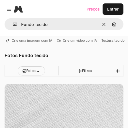
Magnific
Preços
Entrar
Close menu
Limpar
Pesqui
Crie uma imagem com IA
Crie um vídeo com IA
Textura tecido
Fotos Fundo tecido
Fotos
Filtros