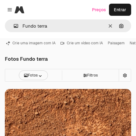
Magnific
Preços
Entrar
Close menu
Limpar
Pesqui
Crie uma imagem com IA
Crie um vídeo com IA
Paisagem
Nat
Fotos Fundo terra
Fotos
Filtros