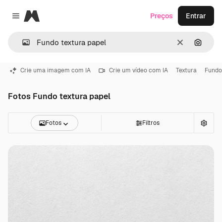
Magnific
Preços
Entrar
Close menu
Limpar
Pesqui
Crie uma imagem com IA
Crie um vídeo com IA
Textura
Fundo
Fotos Fundo textura papel
Fotos
Filtros