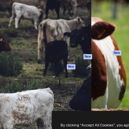
iativa para você direcionar
Spaces
Academy
alho. Mais de 1 milhão de
Assistente de IA
Documentação
e criativos, empresas,
Gerador de
Atendimento
dios.
imagens
Termos e
Gerador de vídeos
condições
Texto para voz
Política de
privacidade
Conteúdo de stock
Originais
MCP para
New
New
Claude/ChatGPT
Política de cooki
Agentes
Central de
New
confiabilidade
API
Afiliados
App móvel
Empresas
Todas as
ferramentas
-
2026
Freepik Company S.L.U.
Todos os direitos reservados
.
By clicking “Accept All Cookies”, you ag