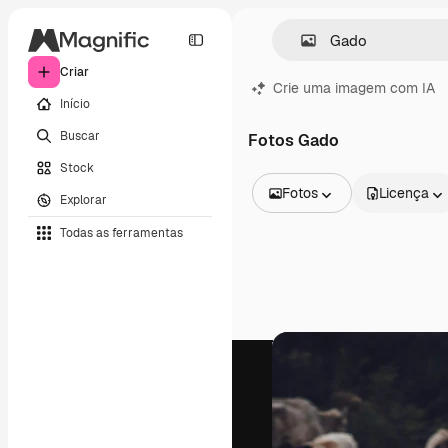
Criar
Crie uma imagem com IA
Início
Buscar
Fotos Gado
Stock
Fotos
Licença
Explorar
Todas as imagens
Todas as ferramentas
Vetores
Ilustrações
Fotos
PSD
Modelos
Mockups
Vídeos
Clipes de vídeo
Animações
Modelos de vídeos
Ícones
Modelos 3D
Fontes