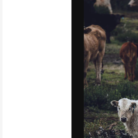
A plataforma cr
seu melhor trab
assinantes entr
agências e estú
Português
Copyright © 2010