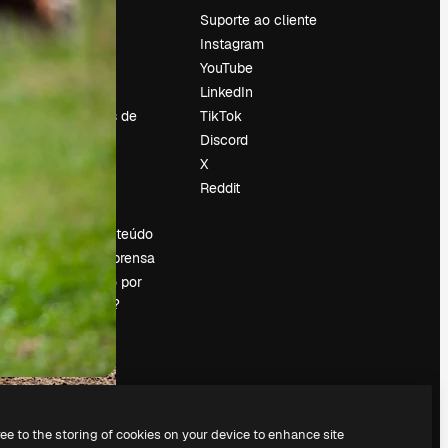
Preços
Suporte ao cliente
Sobre nós
Instagram
Reviews
YouTube
Emprego
LinkedIn
Tendências de
TikTok
pesquisa
Discord
Blog
X
Eventos
Reddit
es
Slidesgo
Vender conteúdo
Sala de imprensa
Procurando por
magnific.ai?
ree to the storing of cookies on your device to enhance site