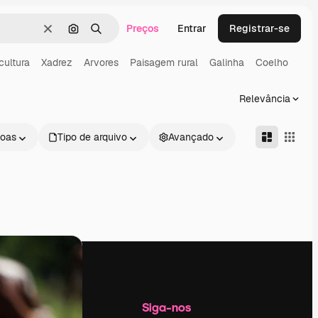
Preços
Entrar
Registrar-se
Limpar
Pesquisar por imagem
Buscar
cultura
Xadrez
Arvores
Paisagem rural
Galinha
Coelho
Relevância
oas
Tipo de arquivo
Avançado
Empresa
Siga-nos