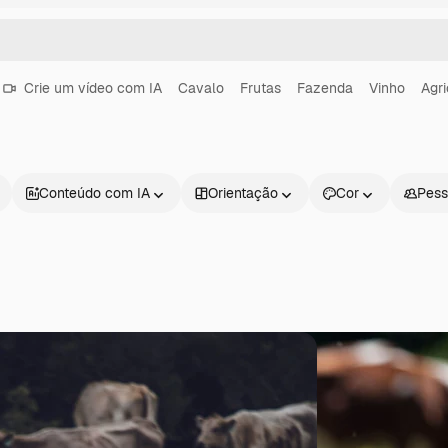
Crie um vídeo com IA
Cavalo
Frutas
Fazenda
Vinho
Agri
Conteúdo com IA
Orientação
Cor
Pess
Produtos
Começar