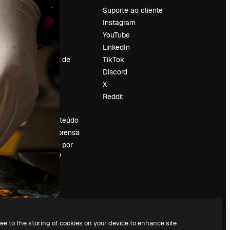
Preços
Suporte ao cliente
Sobre nós
Instagram
Reviews
YouTube
Emprego
LinkedIn
Tendências de
TikTok
pesquisa
Discord
Blog
X
Eventos
Reddit
es
Slidesgo
Vender conteúdo
Sala de imprensa
Procurando por
magnific.ai?
ree to the storing of cookies on your device to enhance site