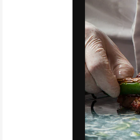
A plataforma cr
seu melhor trab
assinantes entr
agências e estú
Português
Copyright © 2010