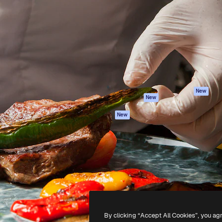
iativa para você direcionar
Spaces
Academy
alho. Mais de 1 milhão de
Assistente de IA
Documentação
e criativos, empresas,
Gerador de
Atendimento
dios.
imagens
Termos e
Gerador de vídeos
condições
Texto para voz
Política de
privacidade
Conteúdo de stock
Originais
MCP para
New
New
Claude/ChatGPT
Política de cooki
Agentes
Central de
New
confiabilidade
API
Afiliados
App móvel
Empresas
Todas as
ferramentas
-
2026
Freepik Company S.L.U.
Todos os direitos reservados
.
By clicking “Accept All Cookies”, you ag