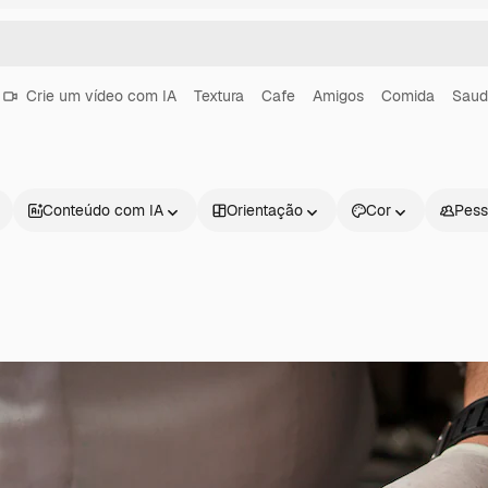
Crie um vídeo com IA
Textura
Cafe
Amigos
Comida
Saud
Conteúdo com IA
Orientação
Cor
Pess
Produtos
Começar