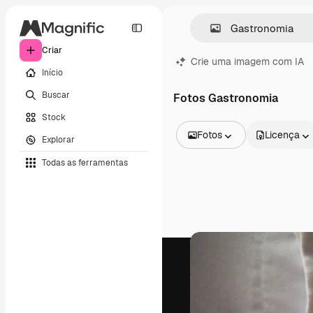
Criar
Crie uma imagem com IA
Início
Buscar
Fotos Gastronomia
Stock
Fotos
Licença
Explorar
Todas as imagens
Todas as ferramentas
Vetores
Ilustrações
Fotos
PSD
Modelos
Mockups
Vídeos
Clipes de vídeo
Animações
Modelos de vídeos
Ícones
Modelos 3D
Fontes