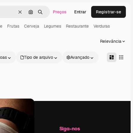
Preços
Entrar
Registrar-se
Limpar
Pesquisar por imagem
Buscar
e
Frutas
Cerveja
Legumes
Restaurante
Verduras
Relevância
oas
Tipo de arquivo
Avançado
Empresa
Siga-nos